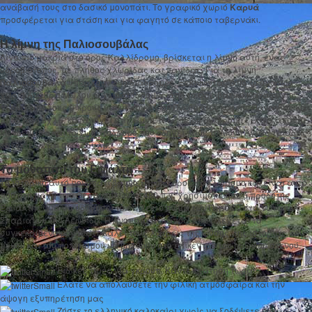
ανάβασή τους στο δασικό μονοπάτι. Το γραφικό χωριό
Καρυά
προσφέρεται για στάση και για φαγητό σε κάποιο ταβερνάκι.
H λίμνη της Παλιοσουβάλας
Λίγο πιο μακριά στο όρος Καλλίδρομο, βρίσκεται η λίμνη αυτή, ένας
υδροβιότοπος, με πλήθος χλωρίδας και πανίδας. Για τη λίμνη
Παλιοσουβάλα
υπάρχουν δύο διαδρομές. Ξεκινώντας από το όμορφο
χωριό Ανάβρα Μώλου, ο χωματόδρομος από το Ορειβατικό Καταφύγιο
περνά από τους μικρούς ναούς του Αγίου Πνεύματος και της Παναγίας και
μετά από 8χλμ. καταλήγει στη λίμνη. Η δεύτερη διαδρομή ξεκινά από τη
Μενδενίτσα και το χωματόδρομο που οδηγεί προς τη Μονή Αγίας Τριάδας
και εκτείνεται στα 7,5χλμ.
Το μονοπάτι του Εφιάλτη
Το ιστορικό αυτό μονοπάτι βρίσκεται στο όρος Καλλίδρομο και είναι αυτό
που στη μάχη των Θερμοπυλών το 480 π.χ. χρησιμοποίησε ο προδότης
Εφιάλτης, για να οδηγήσει το επίλεκτο σώμα των Περσών στα νώτα των
Σπαριατών του Λεωνίδα. Η Ανοπαία Ατραπός, όπως λέγεται το
συγκεκριμένο μονοπάτι, καλεί τους λάτρεις της φύσης, της ιστορίας, του
μύθου και του πολιτισμού να βρεθούν στο επίκεντρο του ηρωικού στενού.
Ειδικές τιμές για γκρούπ. Κάντε κράτηση τώρα!
Ελάτε να απολαύσετε την φιλική ατμόσφαιρα και την
άψογη εξυπηρέτηση μας
Ζήστε το ελληνικό καλοκαίρι χωρίς να ξοδέψετε μια