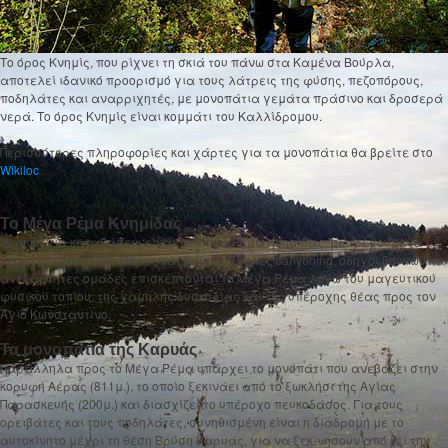
Το όρος Κνημίς, που ρίχνει τη σκιά του πάνω στα Καμένα Βούρλα,
αποτελεί ιδανικό προορισμό για τους λάτρεις της φύσης, πεζοπόρους,
ποδηλάτες και αναρριχητές, με μονοπάτια γεμάτα πράσινο και δροσερά
νερά. Το όρος Κνημίς είναι κομμάτι του Καλλίδρομου.
Περισσότερες πληροφορίες και χάρτες για τα μονοπάτια θα βρείτε στο
Wikiloc
Το Μέγα Ρέμα Κνημίδας
Ιδανικό για καταβάσεις είναι το Μέγα Ρέμα Κνημίδας, με τρεχούμενα
νερά, φυσικές τσουλίθρες και βάθρα. Σχολές canyoning, οδηγοί βουνών και
ανεξάρτητες ομάδες επισκέπτονται το Μέγα Ρέμα λόγω του μαγευτικού
φυσικού τοπίου, της χαμηλής δυσκολίας και της υπέροχης θέας προς τον
Άγιο Κωνσταντίνο.
Τα μονοπάτια της Καρυάς
Παράλληλα προς το Μέγα Ρέμα υπάρχει το μονοπάτι που ανεβάζει στην
κορυφή Αέρας (811μ.), το οποίο ξεκινάει από το ξωκλήσι της Αγίας
Παρασκευής (200μ.) και διασχίζει το υπέροχο πευκοδάσος. Για τους
ορειβάτες και τους ποδηλάτες, συνηθισμένη είναι η διαδρομή με το
αυτοκίνητο μέχρι τη θέση Βρύση Καρυάς, για να ξεκινήσουν από κει την