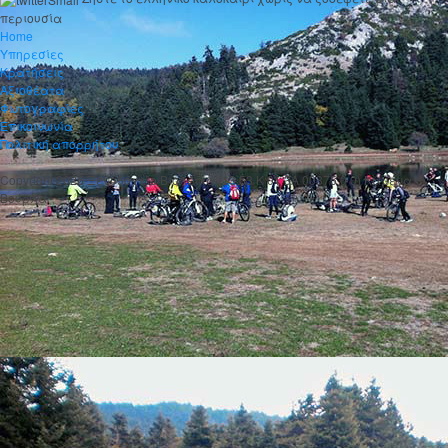
περιουσία
Home
Υπηρεσίες
Κρατήσεις
Αξιοθέατα
Φωτογραφίες
Επικοινωνία
Πολιτική απορρήτου
Copyright 2026 Ξενοδοχείο Βιολέττα (13 53 K 01 3A 00375 0 0) Καμένα
Βούρλα